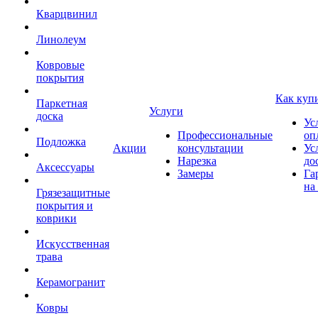
Кварцвинил
Линолеум
Ковровые
покрытия
Как куп
Паркетная
Услуги
доска
Ус
Профессиональные
оп
Подложка
Акции
консультации
Ус
Нарезка
до
Аксессуары
Замеры
Га
на
Грязезащитные
покрытия и
коврики
Искусственная
трава
Керамогранит
Ковры