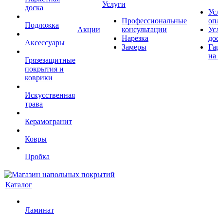
Услуги
доска
Ус
Профессиональные
оп
Подложка
Акции
консультации
Ус
Нарезка
до
Аксессуары
Замеры
Га
на
Грязезащитные
покрытия и
коврики
Искусственная
трава
Керамогранит
Ковры
Пробка
Каталог
Ламинат