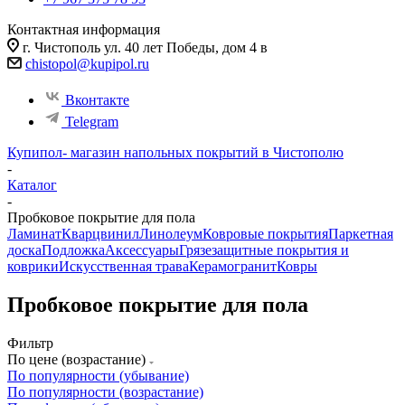
Контактная информация
г. Чистополь ул. 40 лет Победы, дом 4 в
chistopol@kupipol.ru
Вконтакте
Telegram
Купипол- магазин напольных покрытий в Чистополю
-
Каталог
-
Пробковое покрытие для пола
Ламинат
Кварцвинил
Линолеум
Ковровые покрытия
Паркетная
доска
Подложка
Аксессуары
Грязезащитные покрытия и
коврики
Искусственная трава
Керамогранит
Ковры
Пробковое покрытие для пола
Фильтр
По цене (возрастание)
По популярности (убывание)
По популярности (возрастание)