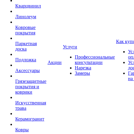
Кварцвинил
Линолеум
Ковровые
покрытия
Как куп
Паркетная
Услуги
доска
Ус
Профессиональные
оп
Подложка
Акции
консультации
Ус
Нарезка
до
Аксессуары
Замеры
Га
на
Грязезащитные
покрытия и
коврики
Искусственная
трава
Керамогранит
Ковры