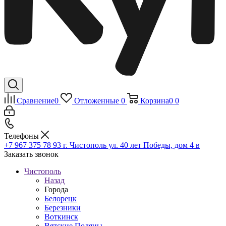
Сравнение
0
Отложенные
0
Корзина
0
0
Телефоны
+7 967 375 78 93
г. Чистополь ул. 40 лет Победы, дом 4 в
Заказать звонок
Чистополь
Назад
Города
Белорецк
Березники
Воткинск
Вятские Поляны