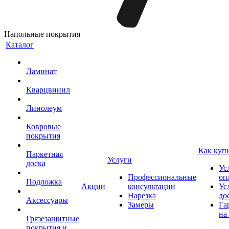
Напольные покрытия
Каталог
Ламинат
Кварцвинил
Линолеум
Ковровые
покрытия
Как куп
Паркетная
Услуги
доска
Ус
Профессиональные
оп
Подложка
Акции
консультации
Ус
Нарезка
до
Аксессуары
Замеры
Га
на
Грязезащитные
покрытия и