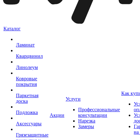
Каталог
Ламинат
Кварцвинил
Линолеум
Ковровые
покрытия
Как куп
Паркетная
Услуги
доска
Ус
Профессиональные
оп
Подложка
Акции
консультации
Ус
Нарезка
до
Аксессуары
Замеры
Га
на
Грязезащитные