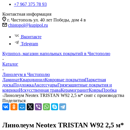
+7 967 375 78 93
Контактная информация
г. Чистополь ул. 40 лет Победы, дом 4 в
chistopol@kupipol.ru
Вконтакте
Telegram
Купипол- магазин напольных покрытий в Чистополю
-
Каталог
-
Линолеум в Чистополю
Ламинат
Кварцвинил
Ковровые покрытия
Паркетная
доска
Подложка
Аксессуары
Грязезащитные покрытия и
коврики
Искусственная трава
Керамогранит
Ковры
Пробка
-
Линолеум Neotex TRISTAN W92 2,5 м* снят с производства
Поделиться
Линолеум Neotex TRISTAN W92 2,5 м*