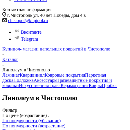
Контактная информация
г. Чистополь ул. 40 лет Победы, дом 4 в
chistopol@kupipol.ru
Вконтакте
Telegram
Купипол- магазин напольных покрытий в Чистополю
-
Каталог
-
Линолеум в Чистополю
Ламинат
Кварцвинил
Ковровые покрытия
Паркетная
доска
Подложка
Аксессуары
Грязезащитные покрытия и
коврики
Искусственная трава
Керамогранит
Ковры
Пробка
Линолеум в Чистополю
Фильтр
По цене (возрастание)
По популярности (убывание)
По популярности (возрастание)