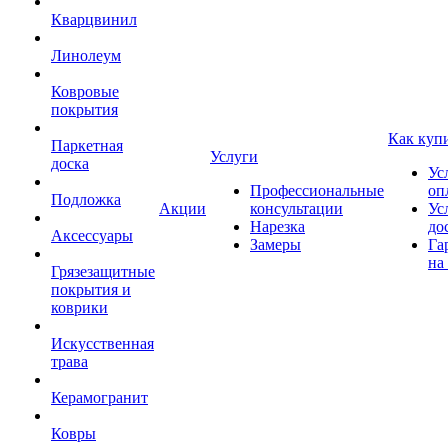
Кварцвинил
Линолеум
Ковровые
покрытия
Как куп
Паркетная
Услуги
доска
Ус
Профессиональные
оп
Подложка
Акции
консультации
Ус
Нарезка
до
Аксессуары
Замеры
Га
на
Грязезащитные
покрытия и
коврики
Искусственная
трава
Керамогранит
Ковры