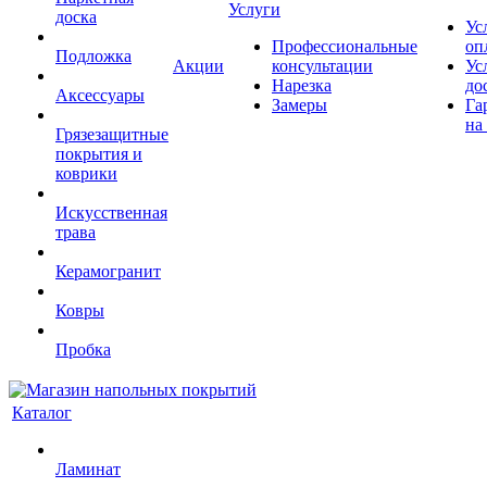
Услуги
доска
Ус
Профессиональные
оп
Подложка
Акции
консультации
Ус
Нарезка
до
Аксессуары
Замеры
Га
на
Грязезащитные
покрытия и
коврики
Искусственная
трава
Керамогранит
Ковры
Пробка
Каталог
Ламинат